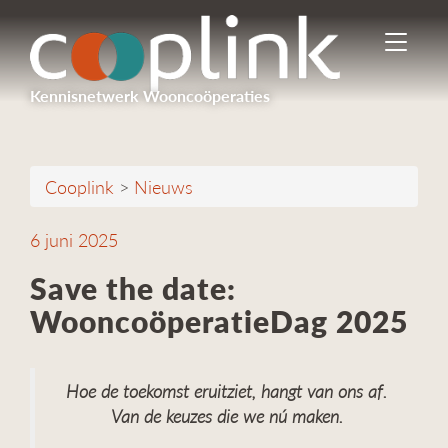
I
n
-
Kennisnetwerk Wooncoöperaties
/
u
i
t
Cooplink
>
Nieuws
s
c
h
6 juni 2025
a
k
Save the date:
e
WooncoöperatieDag 2025
l
e
n
n
Hoe de toekomst eruitziet, hangt van ons af.
a
Van de keuzes die we nú maken.
v
i