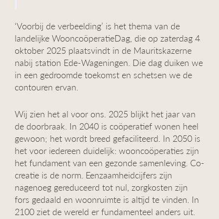
g
a
‘Voorbij de verbeelding’ is het thema van de
t
landelijke WooncoöperatieDag, die op zaterdag 4
i
e
oktober 2025 plaatsvindt in de Mauritskazerne
nabij station Ede-Wageningen. Die dag duiken we
in een gedroomde toekomst en schetsen we de
contouren ervan.
Wij zien het al voor ons. 2025 blijkt het jaar van
de doorbraak. In 2040 is coöperatief wonen heel
gewoon; het wordt breed gefaciliteerd. In 2050 is
het voor iedereen duidelijk: wooncoöperaties zijn
het fundament van een gezonde samenleving. Co-
creatie is de norm. Eenzaamheidcijfers zijn
nagenoeg gereduceerd tot nul, zorgkosten zijn
fors gedaald en woonruimte is altijd te vinden. In
2100 ziet de wereld er fundamenteel anders uit.