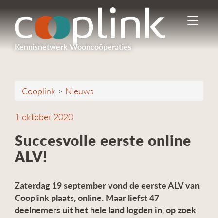
I
n
-
Kennisnetwerk Wooncoöperaties
/
u
i
t
Cooplink
>
Nieuws
s
c
h
1 oktober 2020
a
k
Succesvolle eerste online
e
ALV!
l
e
n
Zaterdag 19 september vond de eerste ALV van
n
a
Cooplink plaats, online. Maar liefst 47
v
deelnemers uit het hele land logden in, op zoek
i