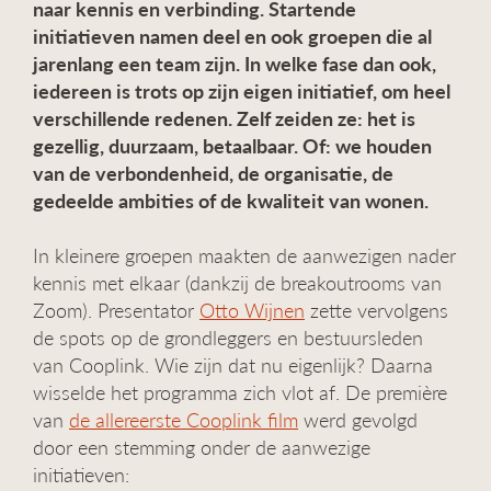
naar kennis en verbinding. Startende
g
initiatieven namen deel en ook groepen die al
a
jarenlang een team zijn. In welke fase dan ook,
t
i
iedereen is trots op zijn eigen initiatief, om heel
e
verschillende redenen. Zelf zeiden ze: het is
gezellig, duurzaam, betaalbaar. Of: we houden
van de verbondenheid, de organisatie, de
gedeelde ambities of de kwaliteit van wonen.
In kleinere groepen maakten de aanwezigen nader
kennis met elkaar (dankzij de breakoutrooms van
Zoom). Presentator
Otto Wijnen
zette vervolgens
de spots op de grondleggers en bestuursleden
van Cooplink. Wie zijn dat nu eigenlijk? Daarna
wisselde het programma zich vlot af. De première
van
de allereerste Cooplink film
werd gevolgd
door een stemming onder de aanwezige
initiatieven: