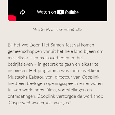
Minister Heerma op minuut 3:05
Bij het We Doen Het Samen-festival komen
gemeenschappen vanuit het hele land bijeen om
met elkaar – en met overheden en het
bedrijfsleven – in gesprek te gaan en elkaar te
inspireren. Het programma was indrukwekkend.
Mustapha Eaisaouiyen, directeur van Cooplink,
hield een bevlogen openingsspeech en er waren
tal van workshops, films, voorstellingen en
ontmoetingen. Cooplink verzorgde de workshop
‘
Coöperatief wonen, iets voor jou?
‘