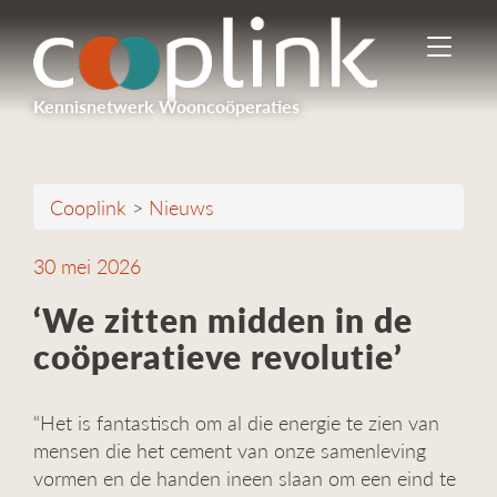
I
n
-
Kennisnetwerk Wooncoöperaties
/
u
i
t
Cooplink
>
Nieuws
s
c
h
30 mei 2026
a
k
‘We zitten midden in de
e
coöperatieve revolutie’
l
e
n
“Het is fantastisch om al die energie te zien van
n
a
mensen die het cement van onze samenleving
v
vormen en de handen ineen slaan om een eind te
i