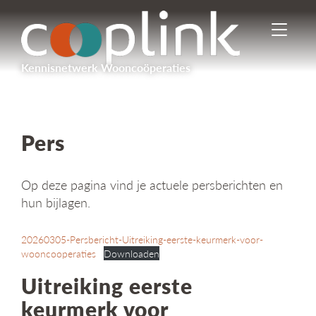
I
n
-
Kennisnetwerk Wooncoöperaties
/
u
i
t
s
Pers
c
h
a
Op deze pagina vind je actuele persberichten en
k
hun bijlagen.
e
l
e
20260305-Persbericht-Uitreiking-eerste-keurmerk-voor-
n
wooncooperaties
Downloaden
n
Uitreiking eerste
a
v
keurmerk voor
i