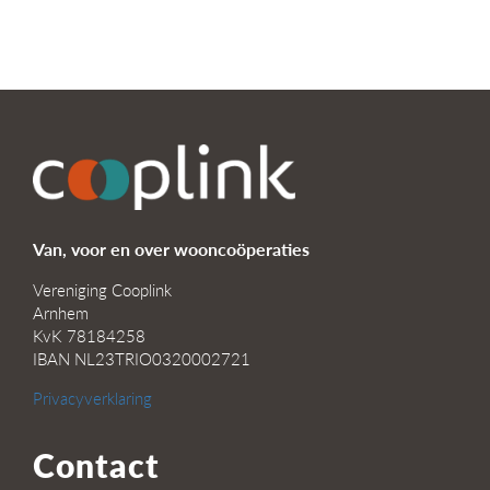
Van, voor en over wooncoöperaties
Vereniging Cooplink
Arnhem
KvK 78184258
IBAN NL23TRIO0320002721
Privacyverklaring
Contact