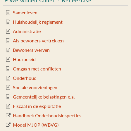
We wonen samen - Beheerfase
g
a
Samenleven
t
Huishoudelijk reglement
i
e
Administratie
Als bewoners vertrekken
Bewoners werven
Huurbeleid
Omgaan met conflicten
Onderhoud
Sociale voorzieningen
Gemeentelijke belastingen e.a.
Fiscaal in de exploitatie
Handboek Onderhoudsinspecties
Model MJOP (WBVG)