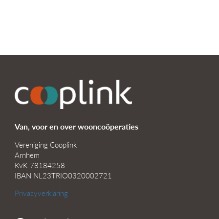
Van, voor en over wooncoöperaties
Vereniging Cooplink
Arnhem
KvK 78184258
IBAN NL23TRIO0320002721
Privacyverklaring