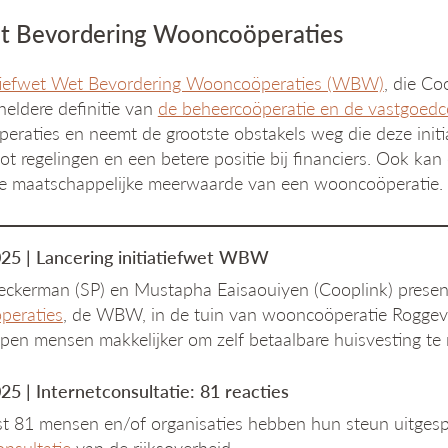
t Bevordering Wooncoöperaties
atiefwet Wet Bevordering Wooncoöperaties (WBW)
, die Co
heldere definitie van
de beheercoöperatie en de vastgoedc
raties en neemt de grootste obstakels weg die deze initi
ot regelingen en een betere positie bij financiers. Ook ka
de maatschappelijke meerwaarde van een wooncoöperatie. H
25 | Lancering initiatiefwet WBW
eckerman (SP) en Mustapha Eaisaouiyen (Cooplink) prese
eraties
, de WBW, in de tuin van wooncoöperatie Roggev
pen mensen makkelijker om zelf betaalbare huisvesting te r
5 | Internetconsultatie: 81 reacties
fst 81 mensen en/of organisaties hebben hun steun uitge
onsultatie
van de rijksoverheid.