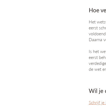
Hoe ve
Het wetsv
eerst sch
voldoende
Daarna v
Is het w
eerst beh
verdedig
de wet e
Wil je
Schrijf j