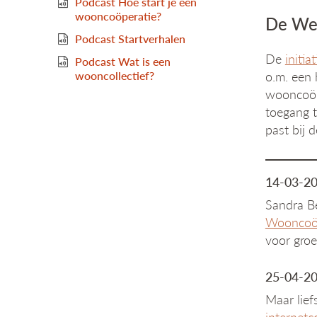
Podcast Hoe start je een
wooncoöperatie?
De We
Podcast Startverhalen
De
initi
Podcast Wat is een
wooncollectief?
o.m. een 
wooncoöpe
toegang t
past bij 
14-03-20
Sandra B
Wooncoöp
voor groe
25-04-202
Maar lie
internetc