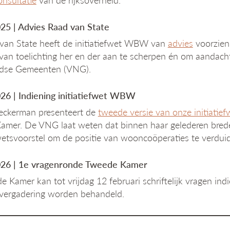
25 | Advies Raad van State
van State heeft de initiatiefwet WBW van
advies
voorzien
an toelichting her en der aan te scherpen én om aandacht
dse Gemeenten (VNG).
26 | Indiening initiatiefwet WBW
eckerman presenteert de
tweede versie van onze initiati
mer. De VNG laat weten dat binnen haar gelederen brede 
fwetsvoorstel om de positie van wooncoöperaties te verduide
26 | 1e vragenronde Tweede Kamer
 Kamer kan tot vrijdag 12 februari schriftelijk vragen in
 vergadering worden behandeld.