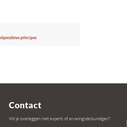
oöperatieve principes
Contact
Wil je overleggen met experts of ervaringsdeskundigen?