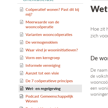
Wet-
Coöperatief wonen? Past dit bij
mij?
Meerwaarde van de
wooncoöperatie
Hoe zit 
Varianten wooncoöperaties
zich voo
De vermogensklem
Waar vind je wooninitiatieven?
De wo
Vorm een kerngroep
Informele vereniging
De naam 
Aanzet tot een visie
de volksh
De 7 coöperatieve principes
wooncoöp
een wonin
Wet- en regelgeving
woningen
Podcast Gemeenschappelijk
Wonen