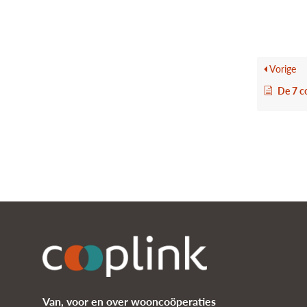
Vorige
De 7 c
Van, voor en over wooncoöperaties