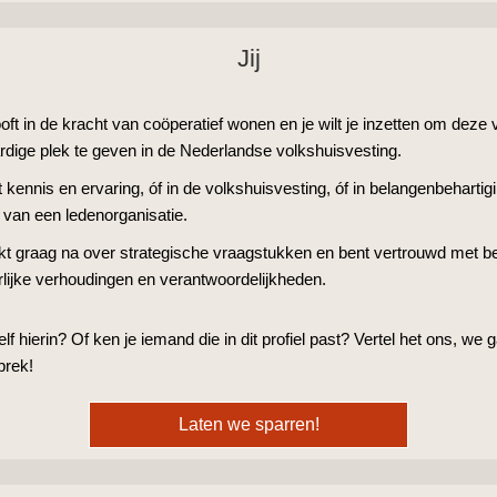
Jij
oft in de kracht van coöperatief wonen en je wilt je inzetten om deze
rdige plek te geven in de Nederlandse volkshuisvesting.
 kennis en ervaring, óf in de volkshuisvesting, óf in belangenbehartigin
 van een ledenorganisatie.
kt graag na over strategische vraagstukken en bent vertrouwd met b
rlijke verhoudingen en verantwoordelijkheden.
zelf hierin? Of ken je iemand die in dit profiel past? Vertel het ons, we
prek!
Laten we sparren!