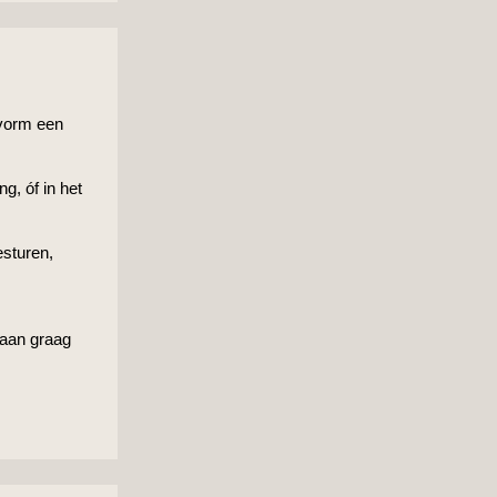
 vorm een
g, óf in het
esturen,
 gaan graag