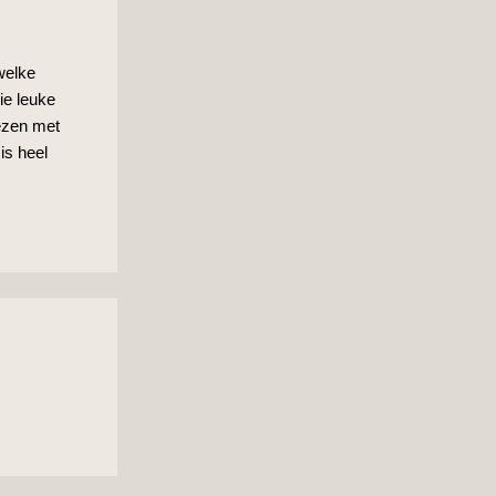
 welke
ie leuke
lezen met
is heel