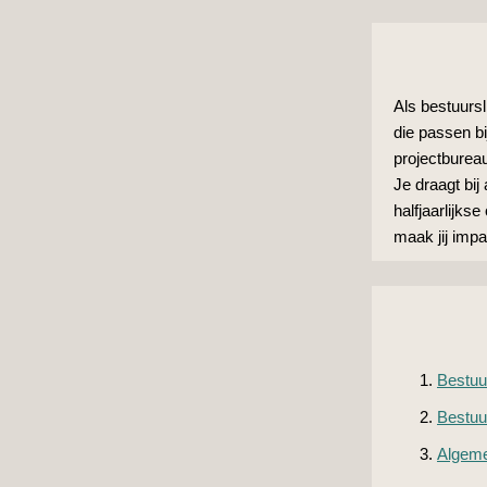
Als bestuursl
die passen bi
projectburea
Je draagt bij
halfjaarlijk
maak jij imp
Bestuur
Bestuu
Algeme