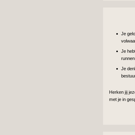
Je gelo
volwaa
Je hebt
runnen
Je den
bestuu
Herken jij je
met je in ges