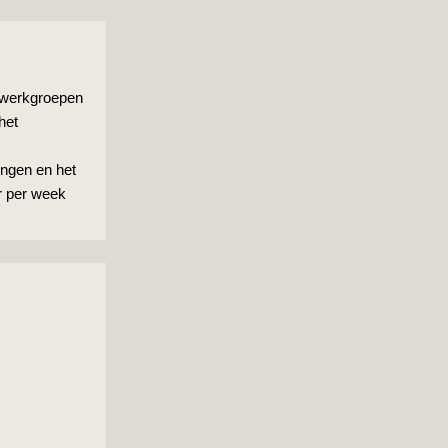
n werkgroepen
het
ingen en het
r per week