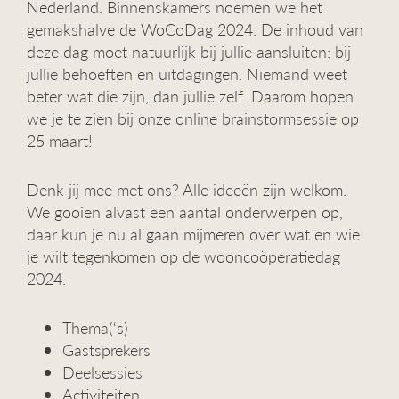
Nederland. Binnenskamers noemen we het
g
gemakshalve de WoCoDag 2024. De inhoud van
a
deze dag moet natuurlijk bij jullie aansluiten: bij
t
i
jullie behoeften en uitdagingen. Niemand weet
e
beter wat die zijn, dan jullie zelf. Daarom hopen
we je te zien bij onze online brainstormsessie op
25 maart!
Denk jij mee met ons? Alle ideeën zijn welkom.
We gooien alvast een aantal onderwerpen op,
daar kun je nu al gaan mijmeren over wat en wie
je wilt tegenkomen op de wooncoöperatiedag
2024.
Thema(‘s)
Gastsprekers
Deelsessies
Activiteiten