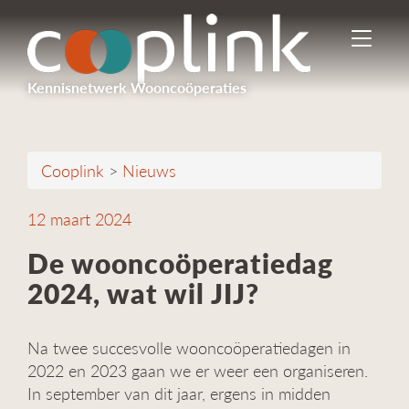
I
n
-
Kennisnetwerk Wooncoöperaties
/
u
i
t
Cooplink
>
Nieuws
s
c
h
12 maart 2024
a
k
De wooncoöperatiedag
e
2024, wat wil JIJ?
l
e
n
Na twee succesvolle wooncoöperatiedagen in
n
a
2022 en 2023 gaan we er weer een organiseren.
v
In september van dit jaar, ergens in midden
i