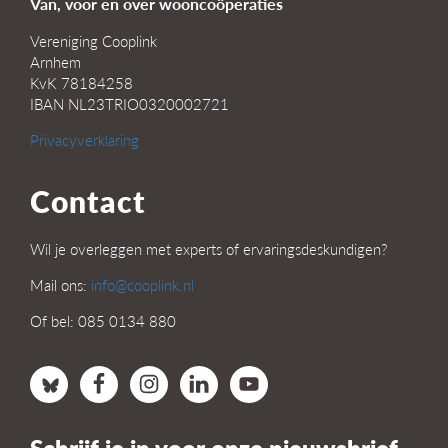
Van, voor en over wooncoöperaties
Vereniging Cooplink
Arnhem
KvK 78184258
IBAN NL23TRIO0320002721
Privacyverklaring
Contact
Wil je overleggen met experts of ervaringsdeskundigen?
Mail ons:
info@cooplink.nl
Of bel: 085 0134 880
Schrijf je in voor onze nieuwsbrief