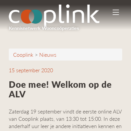
I
n
-
Kennisnetwerk Wooncoöperaties
/
u
i
t
Cooplink
>
Nieuws
s
c
h
15 september 2020
a
k
Doe mee! Welkom op de
e
ALV
l
e
n
Zaterdag 19 september vindt de eerste online ALV
n
a
van Cooplink plaats, van 13:30 tot 15:00. In deze
v
anderhalf uur leer je andere initiatieven kennen en
i