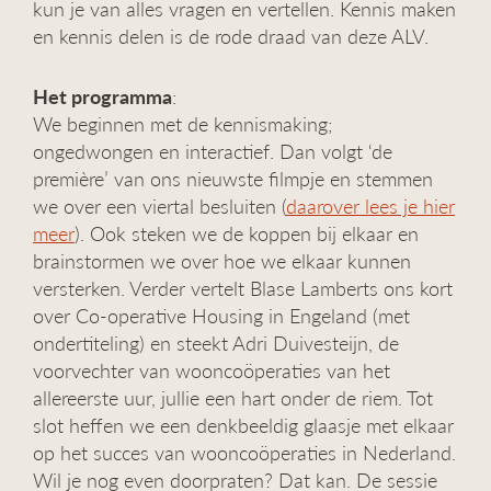
kun je van alles vragen en vertellen. Kennis maken
g
en kennis delen is de rode draad van deze ALV.
a
t
i
Het programma
:
e
We beginnen met de kennismaking;
ongedwongen en interactief. Dan volgt ‘de
première’ van ons nieuwste filmpje en stemmen
we over een viertal besluiten (
daarover lees je hier
meer
). Ook steken we de koppen bij elkaar en
brainstormen we over hoe we elkaar kunnen
versterken. Verder vertelt Blase Lamberts ons kort
over Co-operative Housing in Engeland (met
ondertiteling) en steekt Adri Duivesteijn, de
voorvechter van wooncoöperaties van het
allereerste uur, jullie een hart onder de riem. Tot
slot heffen we een denkbeeldig glaasje met elkaar
op het succes van wooncoöperaties in Nederland.
Wil je nog even doorpraten? Dat kan. De sessie