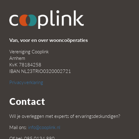
Van, voor en over wooncoöperaties
Vereniging Cooplink
Arnhem
KvK 78184258
IBAN NL23TRIO0320002721
Privacyverklaring
Contact
Wil je overleggen met experts of ervaringsdeskundigen?
Mail ons:
info@cooplink.nl
Of bel: 085 0134 880