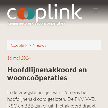
I
n
-
Kennisnetwerk Wooncoöperaties
/
u
i
t
Cooplink
>
Nieuws
s
c
h
16 mei 2024
a
k
Hoofdlijnenakkoord en
e
wooncoöperaties
l
e
n
In de vroegste uurtjes van 16 mei is het
n
a
hoofdlijnenakkoord gesloten. De PVV, VVD,
v
NSC en BBB zijn er uit. Het akkoord draagt
i