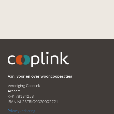
Van, voor en over wooncoöperaties
Vereniging Cooplink
Arnhem
KvK 78184258
IBAN NL23TRIO0320002721
Privacyverklaring