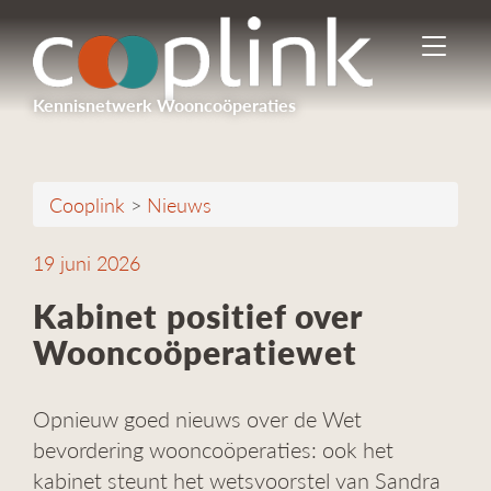
I
n
-
Kennisnetwerk Wooncoöperaties
/
u
i
t
Cooplink
>
Nieuws
s
c
h
19 juni 2026
a
k
Kabinet positief over
e
Wooncoöperatiewet
l
e
n
Opnieuw goed nieuws over de Wet
n
a
bevordering wooncoöperaties: ook het
v
kabinet steunt het wetsvoorstel van Sandra
i