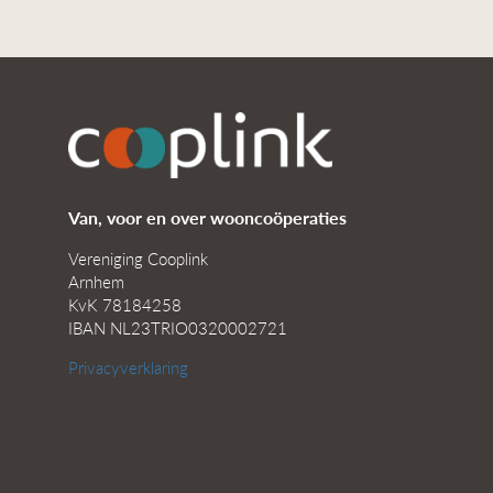
Van, voor en over wooncoöperaties
Vereniging Cooplink
Arnhem
KvK 78184258
IBAN NL23TRIO0320002721
Privacyverklaring