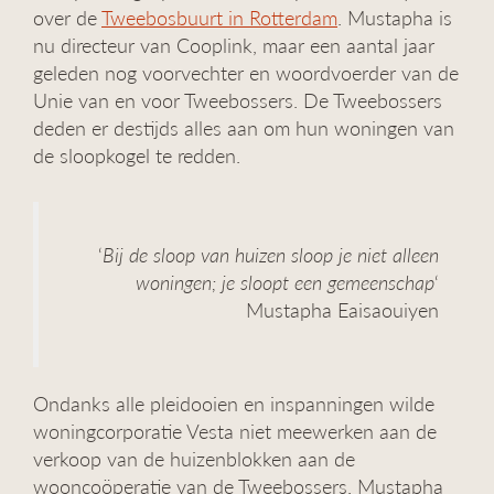
over de
Tweebosbuurt in Rotterdam
. Mustapha is
g
a
nu directeur van Cooplink, maar een aantal jaar
t
geleden nog voorvechter en woordvoerder van de
i
Unie van en voor Tweebossers. De Tweebossers
e
deden er destijds alles aan om hun woningen van
de sloopkogel te redden.
‘
Bij de sloop van huizen sloop je niet alleen
woningen; je sloopt een gemeenschap
‘
Mustapha Eaisaouiyen
Ondanks alle pleidooien en inspanningen wilde
woningcorporatie Vesta niet meewerken aan de
verkoop van de huizenblokken aan de
wooncoöperatie van de Tweebossers. Mustapha