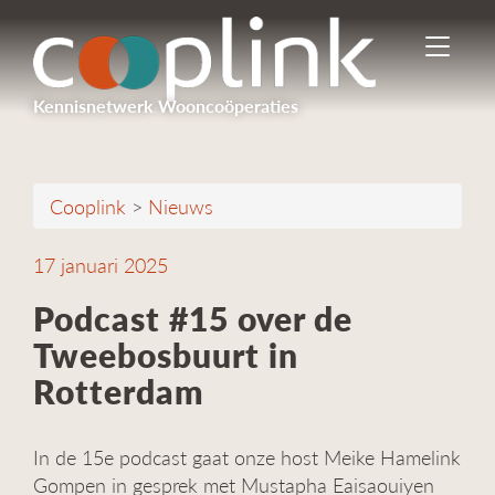
I
n
-
Kennisnetwerk Wooncoöperaties
/
u
i
t
Cooplink
>
Nieuws
s
c
h
17 januari 2025
a
k
Podcast #15 over de
e
Tweebosbuurt in
l
e
Rotterdam
n
n
a
In de 15e podcast gaat onze host Meike Hamelink
v
Gompen in gesprek met Mustapha Eaisaouiyen
i