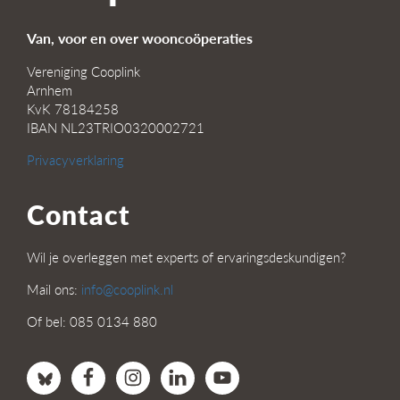
Van, voor en over wooncoöperaties
Vereniging Cooplink
Arnhem
KvK 78184258
IBAN NL23TRIO0320002721
Privacyverklaring
Contact
Wil je overleggen met experts of ervaringsdeskundigen?
Mail ons:
info@cooplink.nl
Of bel: 085 0134 880