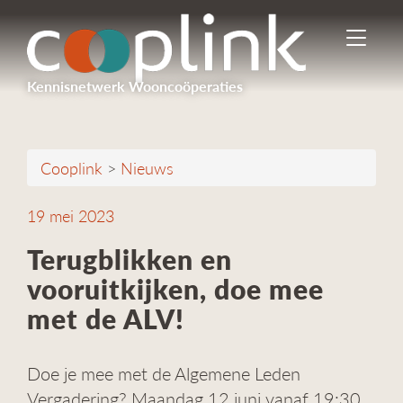
I
n
-
Kennisnetwerk Wooncoöperaties
/
u
i
t
Cooplink
>
Nieuws
s
c
h
19 mei 2023
a
k
Terugblikken en
e
vooruitkijken, doe mee
l
e
met de ALV!
n
n
a
Doe je mee met de Algemene Leden
v
Vergadering? Maandag 12 juni vanaf 19:30
i