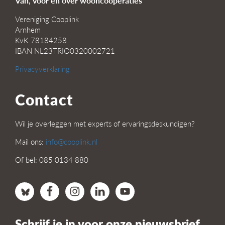
Van, voor en over wooncoöperaties
Vereniging Cooplink
Arnhem
KvK 78184258
IBAN NL23TRIO0320002721
Privacyverklaring
Contact
Wil je overleggen met experts of ervaringsdeskundigen?
Mail ons:
info@cooplink.nl
Of bel: 085 0134 880
Schrijf je in voor onze nieuwsbrief