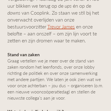
g
uur blikken we terug op de
ups
én op de
a
downs
van Cooplink. Zo staan we stil bij het
t
onverwacht overlijden van onze
i
e
bestuursvoorzitter
Trevor James
en onze
belofte – aan onszelf – om zijn lijn voort te
zetten en zijn dromen waar te maken.
Stand van zaken
Graag vertellen we je meer over de stand van
zaken rondom het leenfonds, over onze lobby
richting de politiek en over onze samenwerking
met andere partijen. We laten je ook zien wat we
voor onze achterban – jou dus – organiseren (o.m.
een nieuwe wooncoöperatiedag) en stellen de
nieuwste collega’s aan je voor.